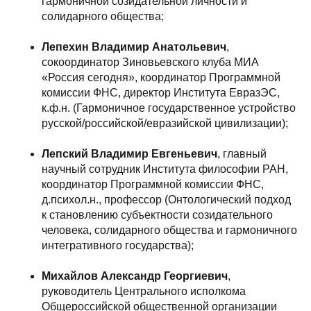
гармоничной созидательной личности и
солидарного общества;
Лепехин Владимир Анатольевич
,
сокоординатор Зиновьевского клуба МИА
«Россия сегодня», координатор Программной
комиссии ФНС, директор Института ЕвразЭС,
к.ф.н. (Гармоничное государственное устройство
русской/российской/евразийской цивилизации);
Лепский Владимир Евгеньевич
, главный
научный сотрудник Института философии РАН,
координатор Программной комиссии ФНС,
д.психол.н., профессор (Онтологический подход
к становлению субъектности созидательного
человека, солидарного общества и гармоничного
интегративного государства);
Михайлов Александр Георгиевич
,
руководитель Центрального исполкома
Общероссийской общественной организации