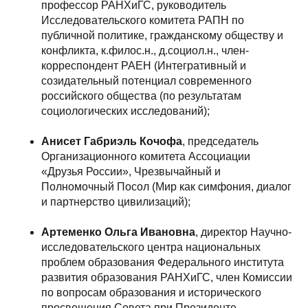
профессор РАНХиГС, руководитель
Исследовательского комитета РАПН по
публичной политике, гражданскому обществу и
конфликта, к.филос.н., д.социол.н., член-
корреспондент РАЕН (Интегративный и
созидательный потенциал современного
российского общества (по результатам
социологических исследований);
Анисет Габриэль Кочофа
, председатель
Организационного комитета Ассоциации
«Друзья России», Чрезвычайный и
Полномочный Посол (Мир как симфония, диалог
и партнерство цивилизаций);
Артеменко Ольга Ивановна
, директор Научно-
исследовательского центра национальных
проблем образования Федерального института
развития образования РАНХиГС, член Комиссии
по вопросам образования и исторического
просвещения Совета при Президенте