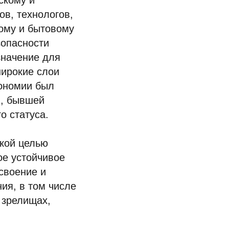
скому и
в, технологов,
ому и бытовому
зопасности
значение для
широкие слои
рономии был
ы, бывшей
о статуса.
кой целью
ое устойчивое
своение и
ия, в том числе
 зрелищах,