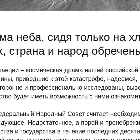
ма неба, сидя только на х
, страна и народ обречен
танции – космическая драма нашей российской
ины, приведшие к этой катастрофе, надеемся, 
сторонне и профессионально исследованы, выв
тво будет иметь возможность с ними ознакомит
Федеральный Народный Совет считает необходи
едующее. Недостаточное, а порой и пренебреж
тва и государства в течение последних десяти