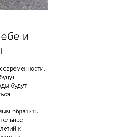
лебе и
ы
 современности.
будут
оды будут
ься.
мым обратить
ительное
летий к