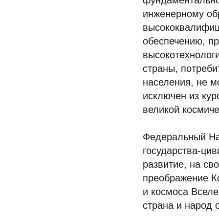
фундаментальной
инженерному обр
высококвалифиц
обеспечению, п
высокотехнологи
страны, потреби
населения, не м
исключен из кур
великой космиче
Федеральный На
государства-цив
развитие, на св
преображение К
и космоса Вселе
страна и народ 