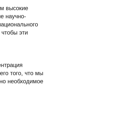
им высокие
е научно-
национального
 чтобы эти
ентрация
его того, что мы
нно необходимое