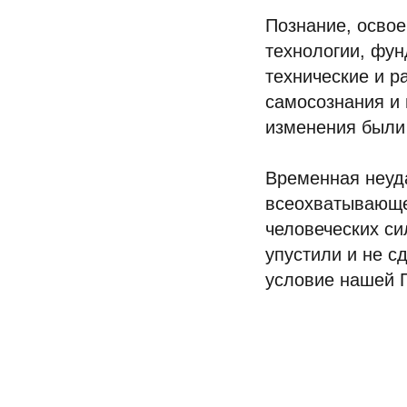
Познание, освое
технологии, фу
технические и р
самосознания и 
изменения были
Временная неуда
всеохватывающе
человеческих си
упустили и не с
условие нашей 