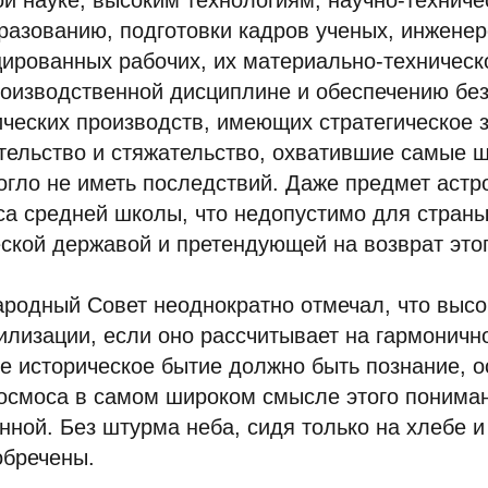
 науке, высоким технологиям, научно-техниче
азованию, подготовки кадров ученых, инженеро
ированных рабочих, их материально-техническ
роизводственной дисциплине и обеспечению бе
ческих производств, имеющих стратегическое 
тельство и стяжательство, охватившие самые 
огло не иметь последствий. Даже предмет аст
са средней школы, что недопустимо для стран
ской державой и претендующей на возврат этог
родный Совет неоднократно отмечал, что высо
илизации, если оно рассчитывает на гармоничн
ое историческое бытие должно быть познание, о
осмоса в самом широком смысле этого пониман
нной. Без штурма неба, сидя только на хлебе и
обречены.