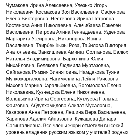
Чумакова Ирина Алексеевна, Улезько Игорь
Николаевич, Космакова Зоя Васильевна, Сафонова
Елена Викторовна, Нестерова Ирина Петровна,
Костянова Анна Николаевна, Альчибаева Еркелей
Васильевна, Петрова Алина Геннадьевна, Узденова
Маргарита Узеировна, Никанорова Ирина
Васильевна, Таирбек Кызы Роза, Табилова Виктория
Анатольевна, Занкишиева Аминат Солтанова, Балюх
Наталья Владимировна, Бархоткина Юлия
Михайловна, Белякова Людмила Муртазовна,
Сайганова Рямзия Зиннятовна, Намдакова Туяна
Мункожаргаловна, Нагимуллина Лейля Раисовна,
Махова Марина Каральбиевна, Богомолова Елена
Николаевна, Кузнецова Елена Николаевна,
Володькина Ирина Сергеевна, Кутлуева Гюльнас
Фаизовна, Абдулхамидова Алипат Мусаловна,
Какарова Анна Петровна, Лешина Вера Васильевна,
Зарипова Адилия Айназовна, Кужашева Динара
Сагингалиевна. Все члены жюри отметили высокий
уровень владения русским языком у учителей родных