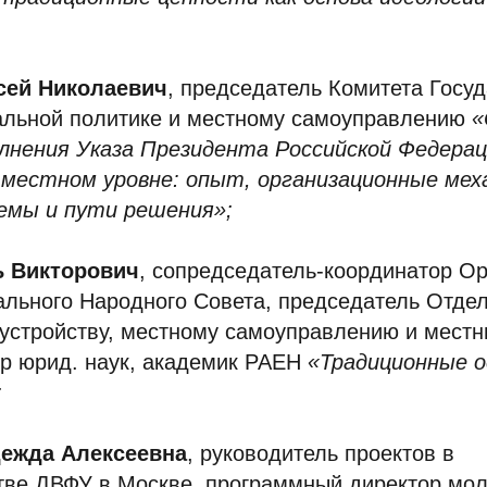
ей Николаевич
, председатель Комитета Госу
альной политике и местному самоуправлению
«
лнения Указа Президента Российской Федерац
 местном уровне: опыт, организационные мех
емы и пути решения»;
 Викторович
, сопредседатель-координатор О
ального Народного Совета, председатель Отде
устройству, местному самоуправлению и мест
-р юрид. наук, академик РАЕН
«Традиционные 
;
ежда Алексеевна
, руководитель проектов в
тве ДВФУ в Москве, программный директор мо