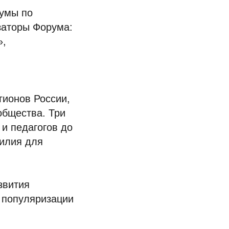
Думы по
заторы Форума:
»,
гионов России,
общества. Три
 и педагогов до
силия для
звития
 популяризации