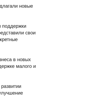
едлагали новые
и поддержки
редставили свои
кретные
знеса в новых
держке малого и
 развитии
 улучшение