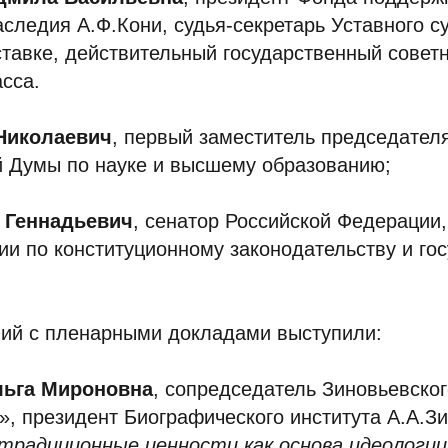
аследия А.Ф.Кони, судья-секретарь Уставного с
ставке, действительный государственный совет
сса.
Николаевич
, первый заместитель председател
й Думы по науке и высшему образованию;
 Геннадьевич
, сенатор Российской Федерации,
и по конституционному законодательству и го
вий с пленарными докладами выступили:
ьга Мироновна
, сопредседатель Зиновьевско
», президент Биографического института А.А.З
традиционные ценности как основа идеологии