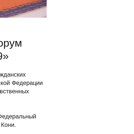
Форум
9»
ажданских
ской Федерации
авственных
 Федеральный
 Кони.