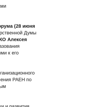
ами
орума
(28 июня
арственной Думы
КО Алексея
азования
ми к его
рганизационного
ления РАЕН по
ным
ки и развития