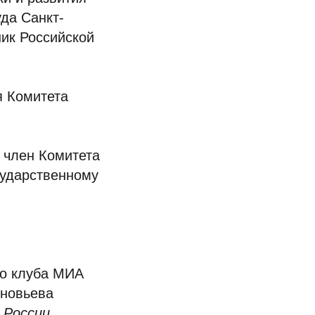
уда Санкт-
ник Российской
я Комитета
 член Комитета
сударственному
го клуба МИА
иновьева
 России