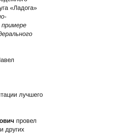
уга «Ладога»
о-
а примере
дерального
Павел
нтации лучшего
рович
провел
и других