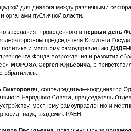
щадкой для диалога между различными сектор
и органами публичной власти.
го заседания, проведенного в
первый день Ф
модераторством председателя Комитета Госуд
й политике и местному самоуправлению
ДИДЕН
президента Фонда возрождения и развития обр
щее»
МОРОЗА Сергея Юрьевича,
с приветствия
е обратились:
 Викторович
, сопредседатель-координатор О
ального Народного Совета, председатель Отде
устройству, местному самоуправлению и мест
р юрид. наук, академик РАЕН;
мила Васильевна
, президент Фонда поддерж