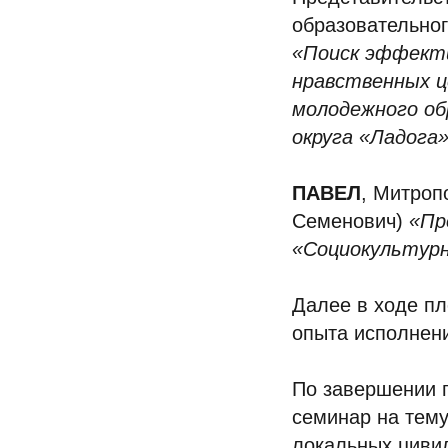
образовательно
«Поиск эффект
нравственных ц
молодежного об
округа «Ладога»
ПАВЕЛ
, Митроп
Семенович)
«Пр
«Социокультурн
Далее в ходе п
опыта исполнени
По завершении 
семинар на тему
локальных циви