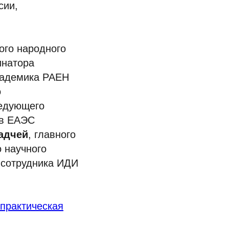
сии,
ого народного
инатора
кадемика РАЕН
о
ведующего
 в ЕАЭС
садчей
, главного
о научного
 сотрудника ИДИ
-практическая