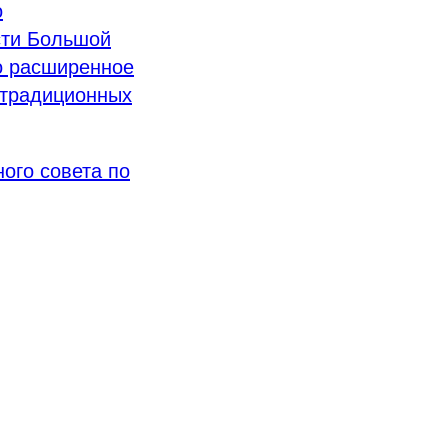
о
сти Большой
ло расширенное
 традиционных
ого совета по