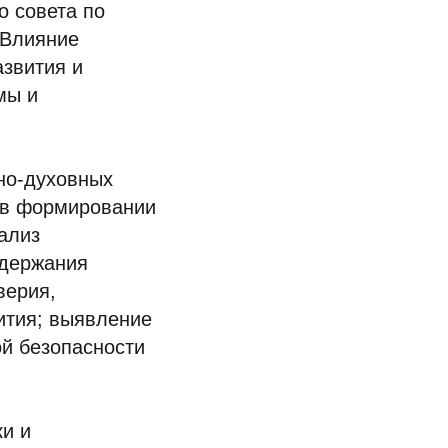
о совета по
«Влияние
азвития и
мы и
но-духовных
 в формировании
ализ
ддержания
верия,
ития; выявление
й безопасности
ки и