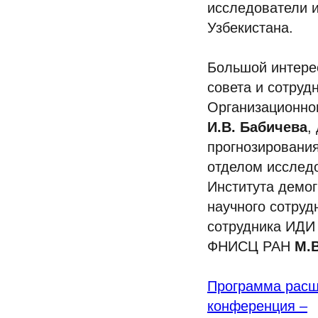
исследователи и
Узбекистана.
Большой интере
совета и сотру
Организационно
И.В. Бабичева
,
прогнозировани
отделом исслед
Института демо
научного сотр
сотрудника ИД
ФНИСЦ РАН
М.В
Программа расши
конференция –