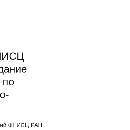
ФНИСЦ
дание
 по
о-
аний ФНИСЦ РАН