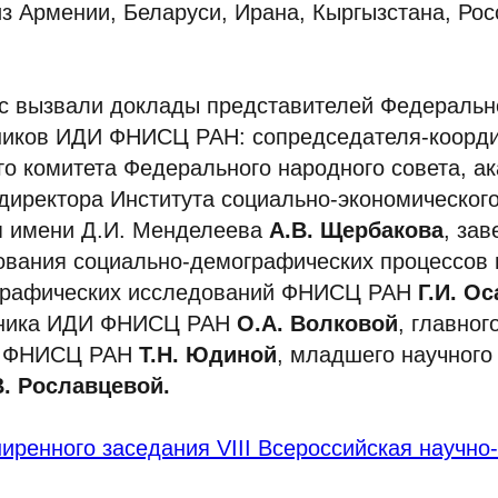
з Армении, Беларуси, Ирана, Кыргызстана, Рос
с вызвали доклады представителей Федеральн
дников ИДИ ФНИСЦ РАН: сопредседателя-коорд
го комитета Федерального народного совета, а
 директора Института социально-экономическог
я имени Д.И. Менделеева
А.В. Щербакова
, за
ования социально-демографических процессов
графических исследований ФНИСЦ РАН
Г.И. О
удника ИДИ ФНИСЦ РАН
О.А. Волковой
, главног
И ФНИСЦ РАН
Т.Н. Юдиной
, младшего научного
. Рославцевой.
ренного заседания VIII Всероссийская научно