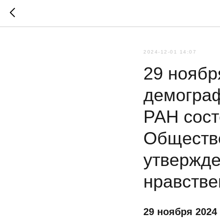
2024-12-01 14:07
29 ноябр
демогра
РАН сост
Обществе
утвержде
нравстве
29 ноября 2024